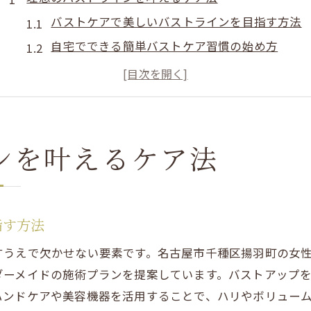
バストケアで美しいバストラインを目指す方法
自宅でできる簡単バストケア習慣の始め方
バストケアが叶える理想のシルエットとは
バストケアの基礎知識と注意点を徹底解説
毎日続けたいバストケアのコツとポイント
千種区揚羽町で始めるオーダーメイドバストケア
ンを叶えるケア法
バストケアのオーダーメイド施術の魅力を解説
専門サロンだから叶うバストケアの実感体験
バストケアのプライベート空間で受ける特別感
指す方法
完全予約制サロンのバストケアが選ばれる理由
すうえで欠かせない要素です。名古屋市千種区揚羽町の女
悩みに寄り添うバストケアのカウンセリング術
ダーメイドの施術プランを提案しています。バストアップ
自信あふれる胸元を目指す女性の新習慣
ハンドケアや美容機器を活用することで、ハリやボリュー