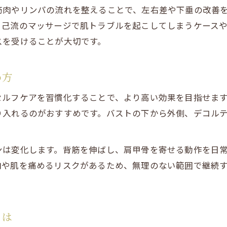
毎日のバストケアで胸元に自信を持つ方法
筋肉やリンパの流れを整えることで、左右差や下垂の改善
バストケアがもたらす前向きなライフスタイル
自己流のマッサージで肌トラブルを起こしてしまうケース
女性の魅力を引き出すバストケア習慣の秘訣
スを受けることが大切です。
バストケアで叶えるファッションの楽しみ方
自分らしさを高めるバストケアの新提案
め方
科学的アプローチによるバストアップの魅力
セルフケアを習慣化することで、より高い効果を目指せま
バストケアで深層筋に働きかける最新理論
り入れるのがおすすめです。バストの下から外側、デコル
科学的根拠に基づくバストケアの効果とは
バストケア施術のメカニズムを徹底解説
ンは変化します。背筋を伸ばし、肩甲骨を寄せる動作を日
専門技術を活かしたバストケアの魅力を知る
肉や肌を痛めるリスクがあるため、無理のない範囲で継続
バストケアの進化する科学的メソッド紹介
。
ハンドケアで実感するバストのハリと美しさ
バストケアのハンドテクニックで美しさアップ
とは