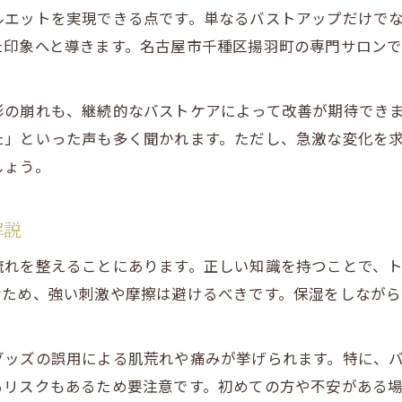
ハンドケアによるバストケアの実感ポイント
ルエットを実現できる点です。単なるバストアップだけで
バストケアで叶うハリのある美バストの秘訣
た印象へと導きます。名古屋市千種区揚羽町の専門サロン
手技によるバストケアの効果を体験しよう
ハンドケアとバストケアの相乗効果とは何か
形の崩れも、継続的なバストケアによって改善が期待でき
バスト悩みを解消へ導くセルフケアのすすめ
た」といった声も多く聞かれます。ただし、急激な変化を
しょう。
自宅で続けるバストケアセルフケアの基本
バストケアで悩みを解消するセルフ習慣術
解説
セルフバストケアで変わる毎日の自分磨き
お問い合わせはこちら
お問い合わせはこちら
バストケアのセルフチェック法と実践ポイント
流れを整えることにあります。正しい知識を持つことで、
悩みに合わせたバストケアセルフケア方法
なため、強い刺激や摩擦は避けるべきです。保湿をしなが
グッズの誤用による肌荒れや痛みが挙げられます。特に、
るリスクもあるため要注意です。初めての方や不安がある