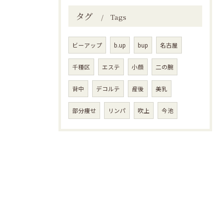
タグ
Tags
ビーアップ
b.up
bup
名古屋
千種区
エステ
小顔
二の腕
背中
デコルテ
産後
美乳
部分痩せ
リンパ
吹上
今池